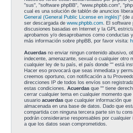
"sus", "software phpBB", "www.phpbb.com", "ph
cual es una solución de tablón de anuncios libera
General (General Public License en inglés)
" (de 
ser descargada de
www.phpbb.com
. El software
discusiones basadas en Internet y la GPL estrict
aprobamos y/o desaprobamos como conductas y/o
más información sobre phpBB, por favor visita:
h
Acuerdas
no enviar ningun contenido abusivo, ob
indecente, amenazante, sexual o cualquier otro m
cualquier ley de tu país, el país donde "" está in
Hacer eso provocará que seas inmediata y perma
creemos oportuno, con notificación a tu Proveedo
direcciones IP de todos los envíos son registra
estas condiciones.
Acuerdas
que "" tiene derecho
cerrar cualquier tema en cualquier momento que
usuario
acuerdas
que cualquier información que
almacenada en una base de datos. Dado que esta
compartida con ninguna tercera parte sin tu conse
podrán considerarse responsables por cualquier 
a que los datos sean comprometidos.