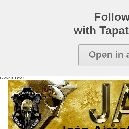
Follow
with Tapat
Open in 
{ COOKIE_INFO }