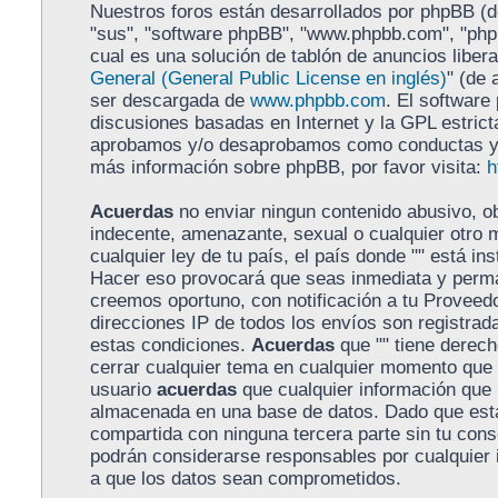
Nuestros foros están desarrollados por phpBB (de
"sus", "software phpBB", "www.phpbb.com", "ph
cual es una solución de tablón de anuncios libera
General (General Public License en inglés)
" (de 
ser descargada de
www.phpbb.com
. El software
discusiones basadas en Internet y la GPL estrict
aprobamos y/o desaprobamos como conductas y/o
más información sobre phpBB, por favor visita:
h
Acuerdas
no enviar ningun contenido abusivo, ob
indecente, amenazante, sexual o cualquier otro m
cualquier ley de tu país, el país donde "" está in
Hacer eso provocará que seas inmediata y perma
creemos oportuno, con notificación a tu Proveedo
direcciones IP de todos los envíos son registra
estas condiciones.
Acuerdas
que "" tiene derecho
cerrar cualquier tema en cualquier momento que
usuario
acuerdas
que cualquier información que
almacenada en una base de datos. Dado que esta
compartida con ninguna tercera parte sin tu conse
podrán considerarse responsables por cualquier 
a que los datos sean comprometidos.