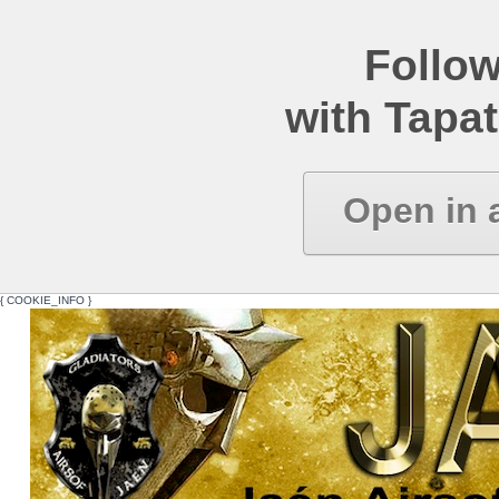
Follow
with Tapat
Open in 
{ COOKIE_INFO }