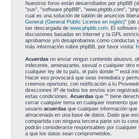
Nuestros foros están desarrollados por phpBB (de
"sus", "software phpBB", "www.phpbb.com", "ph
cual es una solución de tablón de anuncios libera
General (General Public License en inglés)
" (de 
ser descargada de
www.phpbb.com
. El software
discusiones basadas en Internet y la GPL estrict
aprobamos y/o desaprobamos como conductas y/o
más información sobre phpBB, por favor visita:
h
Acuerdas
no enviar ningun contenido abusivo, ob
indecente, amenazante, sexual o cualquier otro m
cualquier ley de tu país, el país donde "" está in
Hacer eso provocará que seas inmediata y perma
creemos oportuno, con notificación a tu Proveedo
direcciones IP de todos los envíos son registra
estas condiciones.
Acuerdas
que "" tiene derecho
cerrar cualquier tema en cualquier momento que
usuario
acuerdas
que cualquier información que
almacenada en una base de datos. Dado que esta
compartida con ninguna tercera parte sin tu conse
podrán considerarse responsables por cualquier 
a que los datos sean comprometidos.