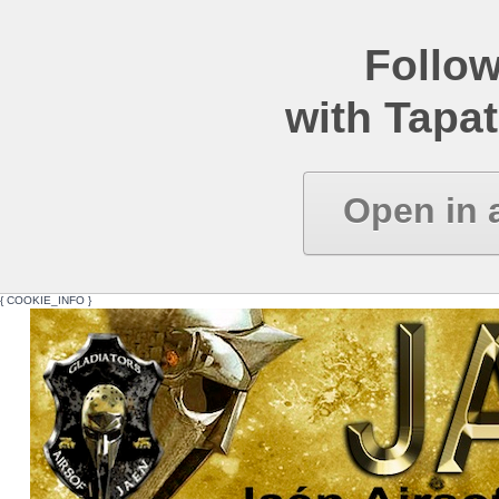
Follow
with Tapat
Open in 
{ COOKIE_INFO }