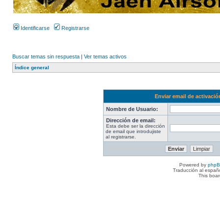
Identificarse
Registrarse
Buscar temas sin respuesta
|
Ver temas activos
Índice general
Enviar email de activació
Nombre de Usuario:
Dirección de email:
Esta debe ser la dirección
de email que introdujiste
al registrarse.
Powered by
php
Traducción al españ
This boa