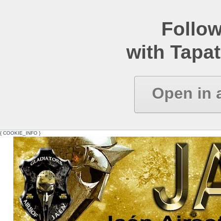
Follow
with Tapat
Open in 
{ COOKIE_INFO }