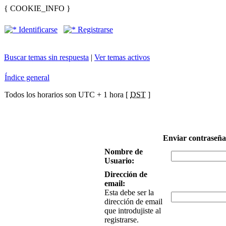
{ COOKIE_INFO }
Identificarse
Registrarse
Buscar temas sin respuesta
|
Ver temas activos
Índice general
Todos los horarios son UTC + 1 hora [
DST
]
Enviar contraseña
Nombre de
Usuario:
Dirección de
email:
Esta debe ser la
dirección de email
que introdujiste al
registrarse.