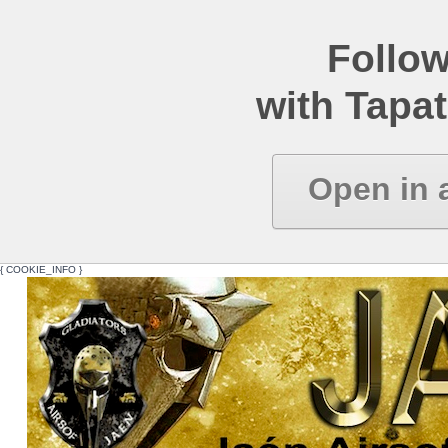
Follow
with Tapat
Open in 
{ COOKIE_INFO }