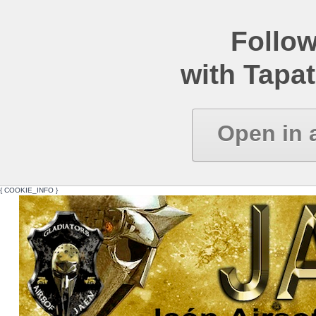
Follow
with Tapat
Open in 
{ COOKIE_INFO }