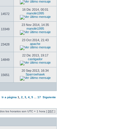
16 Dic 2014, 00:01
manolin1995
14572
23 Nov 2014, 14:35
manolin1995
13349
23 Oct 2014, 21:43
apache
23428
22 Dic 2013, 19:17
castigador
14849
20 Sep 2013, 16:34
Sparrowhawk
15651
Ir a página
1
,
2
,
3
,
4
,
5
...
17
Siguiente
dos los horarios son UTC + 1 hora [
DST
]