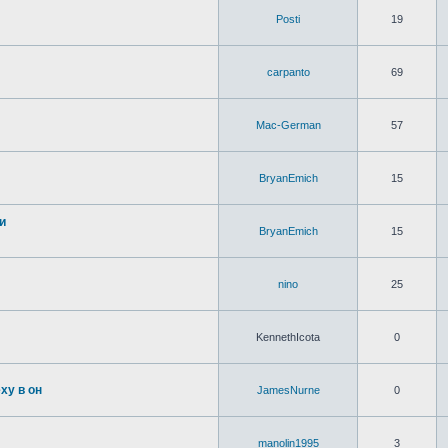
Posti
19
carpanto
69
Mac-German
57
BryanEmich
15
и
BryanEmich
15
nino
25
KennethIcota
0
ху в он
JamesNurne
0
manolin1995
3