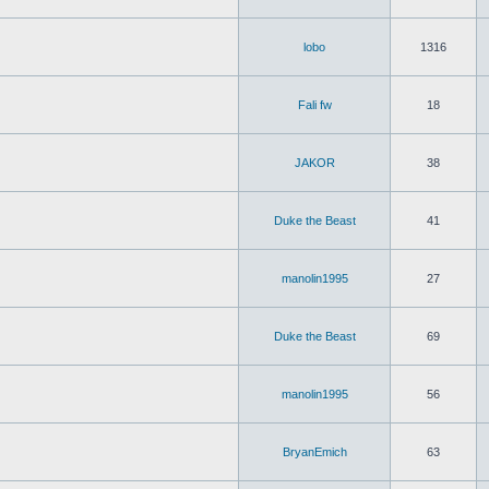
lobo
1316
Fali fw
18
JAKOR
38
Duke the Beast
41
manolin1995
27
Duke the Beast
69
manolin1995
56
BryanEmich
63