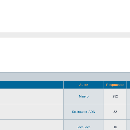
Autor
Respuestas
Minero
252
Soulreaper-ADN
32
LoveLove
16