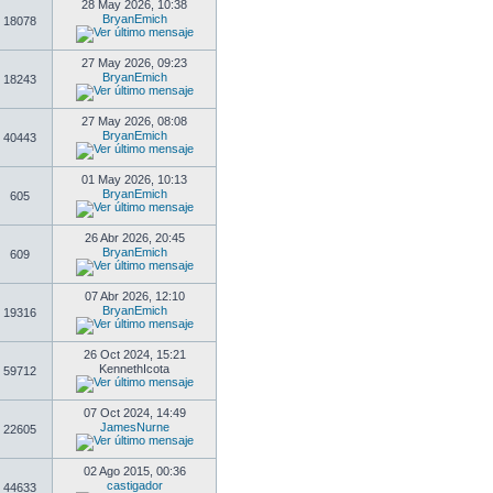
28 May 2026, 10:38
BryanEmich
18078
27 May 2026, 09:23
BryanEmich
18243
27 May 2026, 08:08
BryanEmich
40443
01 May 2026, 10:13
BryanEmich
605
26 Abr 2026, 20:45
BryanEmich
609
07 Abr 2026, 12:10
BryanEmich
19316
26 Oct 2024, 15:21
KennethIcota
59712
07 Oct 2024, 14:49
JamesNurne
22605
02 Ago 2015, 00:36
castigador
44633