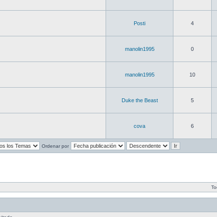
Posti
4
manolin1995
0
manolin1995
10
Duke the Beast
5
cova
6
Ordenar por
To