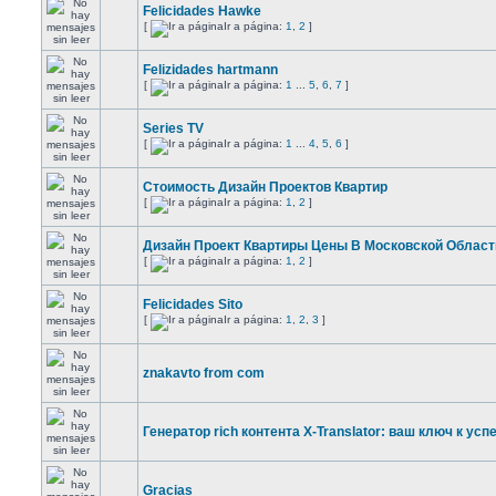
Felicidades Hawke
[
Ir a página:
1
,
2
]
Felizidades hartmann
[
Ir a página:
1
...
5
,
6
,
7
]
Series TV
[
Ir a página:
1
...
4
,
5
,
6
]
Стоимость Дизайн Проектов Квартир
[
Ir a página:
1
,
2
]
Дизайн Проект Квартиры Цены В Московской Област
[
Ir a página:
1
,
2
]
Felicidades Sito
[
Ir a página:
1
,
2
,
3
]
znakavto from com
Генератор rich контента X-Translator: ваш ключ к успе
Gracias