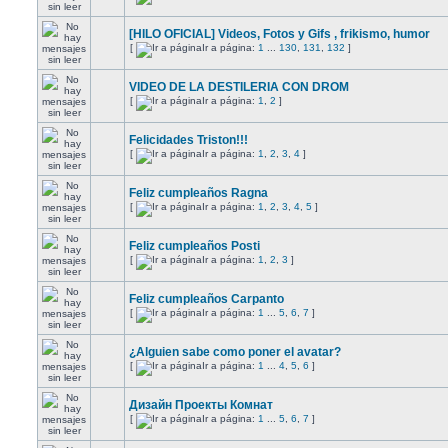
[HILO OFICIAL] Videos, Fotos y Gifs , frikismo, humor
[
Ir a página:
1
...
130
,
131
,
132
]
VIDEO DE LA DESTILERIA CON DROM
[
Ir a página:
1
,
2
]
Felicidades Triston!!!
[
Ir a página:
1
,
2
,
3
,
4
]
Feliz cumpleaños Ragna
[
Ir a página:
1
,
2
,
3
,
4
,
5
]
Feliz cumpleaños Posti
[
Ir a página:
1
,
2
,
3
]
Feliz cumpleaños Carpanto
[
Ir a página:
1
...
5
,
6
,
7
]
¿Alguien sabe como poner el avatar?
[
Ir a página:
1
...
4
,
5
,
6
]
Дизайн Проекты Комнат
[
Ir a página:
1
...
5
,
6
,
7
]