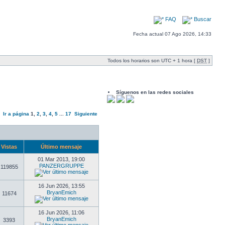
FAQ
Buscar
Fecha actual 07 Ago 2026, 14:33
Todos los horarios son UTC + 1 hora [
DST
]
Síguenos en las redes sociales
Ir a página
1
,
2
,
3
,
4
,
5
...
17
Siguiente
Vistas
Último mensaje
01 Mar 2013, 19:00
PANZERGRUPPE
119855
16 Jun 2026, 13:55
BryanEmich
11674
16 Jun 2026, 11:06
BryanEmich
3393