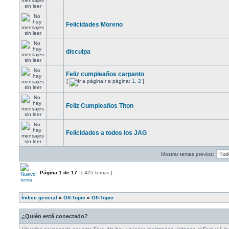
Felicidades Moreno
disculpa
Feliz cumpleaños carpanto
[
Ir a página:
1
,
2
]
Feliz Cumpleaños Titon
Felicidades a todos los JAG
Mostrar temas previos:
Página
1
de
17
[ 425 temas ]
Índice general
»
Off-Topic
»
Off-Topic
¿Quién está conectado?