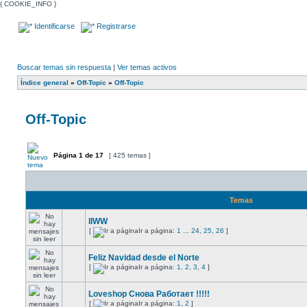
{ COOKIE_INFO }
Identificarse
Registrarse
Buscar temas sin respuesta
|
Ver temas activos
Índice general
»
Off-Topic
»
Off-Topic
Off-Topic
Página
1
de
17
[ 425 temas ]
Temas
IIWW
[
Ir a página:
1
...
24
,
25
,
26
]
Feliz Navidad desde el Norte
[
Ir a página:
1
,
2
,
3
,
4
]
Loveshop Снова Работает !!!!!
[
Ir a página:
1
,
2
]