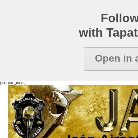
Follow
with Tapat
Open in 
{ COOKIE_INFO }