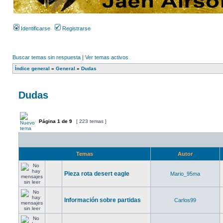
Identificarse
Registrarse
Buscar temas sin respuesta
|
Ver temas activos
Índice general
»
General
»
Dudas
Dudas
Página
1
de
9
[ 223 temas ]
Temas
Autor
Pieza rota desert eagle
Mario_95ma
Información sobre partidas
Carlos99