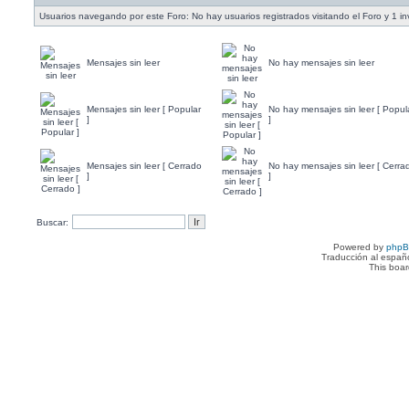
Usuarios navegando por este Foro: No hay usuarios registrados visitando el Foro y 1 in
Mensajes sin leer
No hay mensajes sin leer
Mensajes sin leer [ Popular
No hay mensajes sin leer [ Popul
]
]
Mensajes sin leer [ Cerrado
No hay mensajes sin leer [ Cerra
]
]
Buscar:
Powered by
php
Traducción al españ
This boa