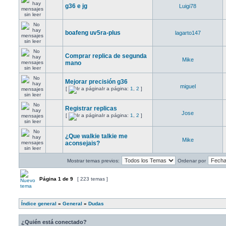
g36 e jg
Luigi78
boafeng uv5ra-plus
lagarto147
Comprar replica de segunda
Mike
mano
Mejorar precisión g36
miguel
[
Ir a página:
1
,
2
]
Registrar replicas
Jose
[
Ir a página:
1
,
2
]
¿Que walkie talkie me
Mike
aconsejais?
Mostrar temas previos:
Ordenar por
Página
1
de
9
[ 223 temas ]
Índice general
»
General
»
Dudas
¿Quién está conectado?