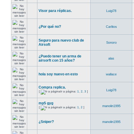
Visor para réplicas.
Luigi78
¿Por qué no?
Carlitos
Seguro para nuevo club de
Sonoro
Airsoft
¿Puedo tener un arma de
alas
airsorft con 15 años?
hola soy nuevo en esto
wallace
Compra replica.
Luigi78
[
Ir a página:
1
,
2
,
3
]
mp5 gyg
manolin1995
[
Ir a página:
1
,
2
]
¿Sniper?
manolin1995