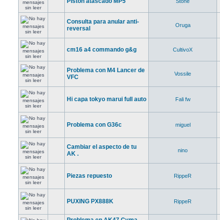
Pistón atascado MP5
Stone
Consulta para anular anti-
Oruga
reversal
cm16 a4 commando g&g
CultivoX
Problema con M4 Lancer de
Vossile
VFC
Hi capa tokyo marui full auto
Fali fw
Problema con G36c
miguel
Cambiar el aspecto de tu
nino
AK .
Piezas repuesto
RippeR
PUXING PX888K
RippeR