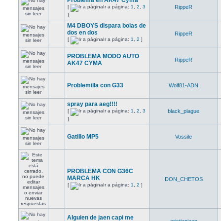
Problema en AK47 Cyma
[
Ir a página:
1
,
2
,
3
RippeR
]
M4 DBOYS dispara bolas de
dos en dos
RippeR
[
Ir a página:
1
,
2
]
PROBLEMA MODO AUTO
RippeR
AK47 CYMA
Problemilla con G33
Wolf81-ADN
spray para aeg!!!!
[
Ir a página:
1
,
2
,
3
black_plague
]
Gatillo MP5
Vossile
PROBLEMA CON G36C
MARCA HK
DON_CHETOS
[
Ir a página:
1
,
2
]
Alguien de jaen capi me