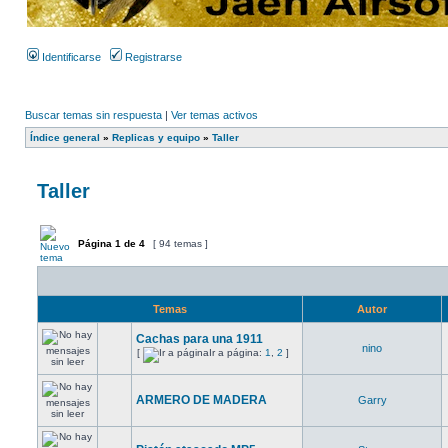
Identificarse
Registrarse
Buscar temas sin respuesta
|
Ver temas activos
Índice general
»
Replicas y equipo
»
Taller
Taller
Página
1
de
4
[ 94 temas ]
Temas
Autor
Cachas para una 1911
nino
[
Ir a página:
1
,
2
]
ARMERO DE MADERA
Garry