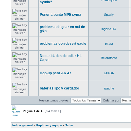
cristianjaen
ayuda?
Poner a punto MP5 cyma
Spazly
problema de gear en m4 de
lagarto147
g&p
problemas con desert eagle
pirata
Necesidades de taller HI-
Belerofonte
Capa
Hop-up para AK 47
JAKOR
baterias lipo y cargador
apache
Mostrar temas previos:
Ordenar por
Página
1
de
4
[ 94 temas ]
Índice general
»
Replicas y equipo
»
Taller