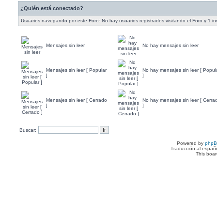
¿Quién está conectado?
Usuarios navegando por este Foro: No hay usuarios registrados visitando el Foro y 1 in
Mensajes sin leer
No hay mensajes sin leer
Mensajes sin leer [ Popular
No hay mensajes sin leer [ Popul
]
]
Mensajes sin leer [ Cerrado
No hay mensajes sin leer [ Cerra
]
]
Buscar:
Powered by
php
Traducción al españ
This boa