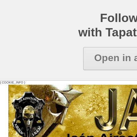
Follow
with Tapat
Open in 
{ COOKIE_INFO }