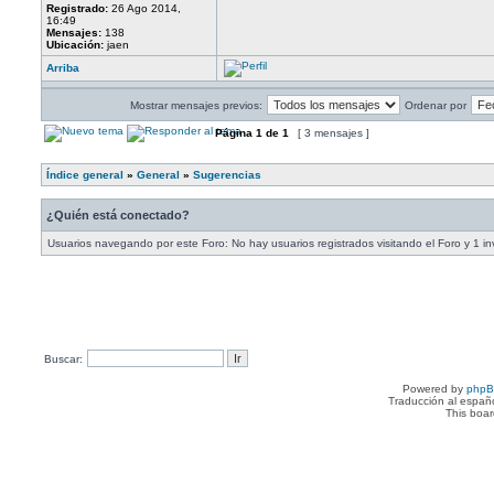
Registrado:
26 Ago 2014,
16:49
Mensajes:
138
Ubicación:
jaen
Arriba
Mostrar mensajes previos:
Ordenar por
Página
1
de
1
[ 3 mensajes ]
Índice general
»
General
»
Sugerencias
¿Quién está conectado?
Usuarios navegando por este Foro: No hay usuarios registrados visitando el Foro y 1 in
Buscar:
Powered by
php
Traducción al españ
This boa