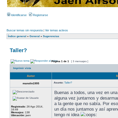
Identificarse
Registrarse
Buscar temas sin respuesta
|
Ver temas activos
Índice general
»
General
»
Sugerencias
Taller?
Página
1
de
1
[ 3 mensajes ]
Imprimir vista
Autor
M
Asunto:
Taller?
manolin1995
Buenas a todos, una vez en una
alguna vez juntarnos y desarmar
a la gente que no sabía. Por es
Registrado:
26 Ago 2014,
un día nos juntamos y así apre
16:49
Mensajes:
138
tengo ni idea
Ubicación:
jaen