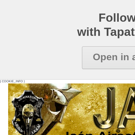
Follow
with Tapat
Open in 
{ COOKIE_INFO }