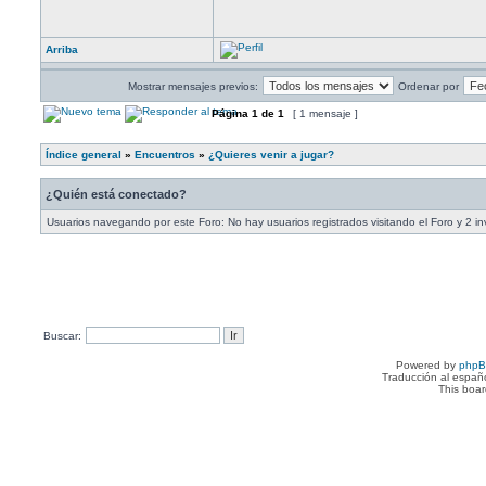
Arriba
Mostrar mensajes previos:
Ordenar por
Página
1
de
1
[ 1 mensaje ]
Índice general
»
Encuentros
»
¿Quieres venir a jugar?
¿Quién está conectado?
Usuarios navegando por este Foro: No hay usuarios registrados visitando el Foro y 2 in
Buscar:
Powered by
php
Traducción al españ
This boa