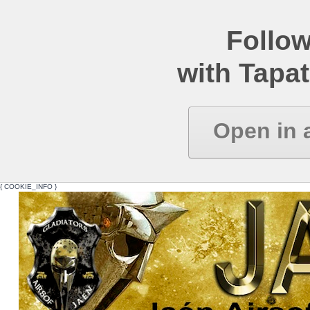
Follow
with Tapat
Open in 
{ COOKIE_INFO }