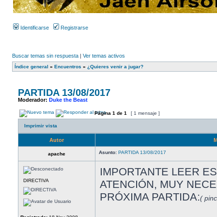
Identificarse
Registrarse
Buscar temas sin respuesta
|
Ver temas activos
Índice general
»
Encuentros
»
¿Quieres venir a jugar?
PARTIDA 13/08/2017
Moderador:
Duke the Beast
Página
1
de
1
[ 1 mensaje ]
Imprimir vista
Autor
M
Asunto:
PARTIDA 13/08/2017
apache
IMPORTANTE LEER E
DIRECTIVA
ATENCIÓN, MUY NECE
PRÓXIMA PARTIDA:
( pin