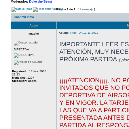
Moderador:
Duke the Beast
Página
1
de
1
[ 1 mensaje ]
Imprimir vista
Autor
M
Asunto:
PARTIDA 12/11/2017
apache
IMPORTANTE LEER E
DIRECTIVA
ATENCIÓN, MUY NECE
PRÓXIMA PARTIDA:
( pin
Registrado:
18 Nov 2008,
21:23
Mensajes:
1207
¡¡¡¡ATENCION¡¡¡¡, NO
Ubicación:
Baeza
INVITADOS QUE NO P
DEPORTIVA DE AIRSO
Y EN VIGOR. LA TARJ
LAS QUE VA A PARTIC
PRESENTADA ANTES 
PARTIDA AL RESPONS