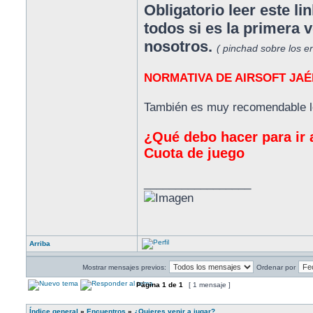
Obligatorio leer este l
todos si es la primera 
nosotros.
( pinchad sobre los e
NORMATIVA DE AIRSOFT JAÉ
También es muy recomendable le
¿Qué debo hacer para ir 
Cuota de juego
_________________
Arriba
Mostrar mensajes previos:
Ordenar por
Página
1
de
1
[ 1 mensaje ]
Índice general
»
Encuentros
»
¿Quieres venir a jugar?