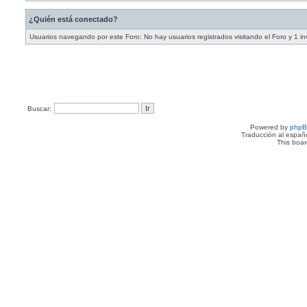
¿Quién está conectado?
Usuarios navegando por este Foro: No hay usuarios registrados visitando el Foro y 1 in
Buscar:
Powered by
php
Traducción al españ
This boa