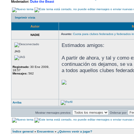
Moderador:
Duke the Beast
Imprimir vista
Autor
M
Asunto:
Cuota para clubes federados y federados in
NADIE
Estimados amigos:
JAG
A partir de ahora, y tal y como 
continuación os dejamos, se va
Registrado:
30 Ene 2009,
a todos aquellos clubes federado
18:57
Mensajes:
562
Arriba
Mostrar mensajes previos:
Ordenar por
Índice general
»
Encuentros
»
¿Quieres venir a jugar?