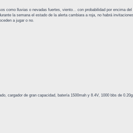
esos como lluvias o nevadas fuertes, viento... con probabilidad por encima del
 durante la semana el estado de la alerta cambiara a roja, no habrá invitaciones
oceden a jugar o no.
tado, cargador de gran capacidad, batería 1500mah y 8.4V, 1000 bbs de 0.20gr