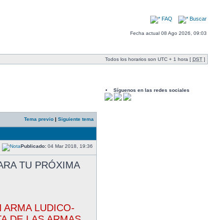
FAQ
Buscar
Fecha actual 08 Ago 2026, 09:03
Todos los horarios son UTC + 1 hora [
DST
]
Síguenos en las redes sociales
Tema previo
|
Siguiente tema
Publicado:
04 Mar 2018, 19:36
ARA TU PRÓXIMA
N ARMA LUDICO-
TA DE LAS ARMAS