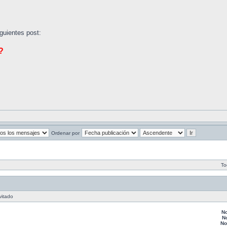
guientes post:
?
Ordenar por
To
vitado
N
N
No