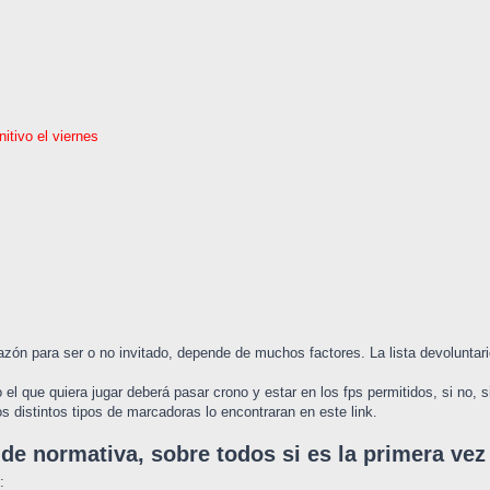
nitivo el viernes
razón para ser o no invitado, depende de muchos factores. La lista devoluntar
l que quiera jugar deberá pasar crono y estar en los fps permitidos, si no, 
os distintos tipos de marcadoras lo encontraran en este link.
k de normativa, sobre todos si es la primera ve
: