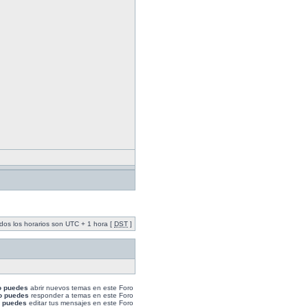
dos los horarios son UTC + 1 hora [
DST
]
o puedes
abrir nuevos temas en este Foro
o puedes
responder a temas en este Foro
 puedes
editar tus mensajes en este Foro