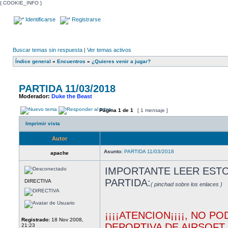
{ COOKIE_INFO }
Identificarse
Registrarse
Buscar temas sin respuesta
|
Ver temas activos
Índice general
»
Encuentros
»
¿Quieres venir a jugar?
PARTIDA 11/03/2018
Moderador:
Duke the Beast
Página
1
de
1
[ 1 mensaje ]
Imprimir vista
Autor
Asunto:
PARTIDA 11/03/2018
apache
IMPORTANTE LEER ESTO
PARTIDA:
DIRECTIVA
( pinchad sobre los enlaces )
¡¡¡¡ATENCION¡¡¡¡, NO 
Registrado:
18 Nov 2008,
DEPORTIVA DE AIRSOFT 
21:23