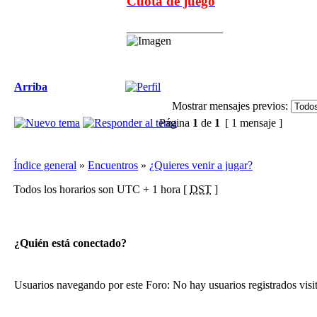
Cuota de juego
_________________
Arriba
Mostrar mensajes previos:
Página
1
de
1
[ 1 mensaje ]
Índice general
»
Encuentros
»
¿Quieres venir a jugar?
Todos los horarios son UTC + 1 hora [
DST
]
¿Quién está conectado?
Usuarios navegando por este Foro: No hay usuarios registrados visit