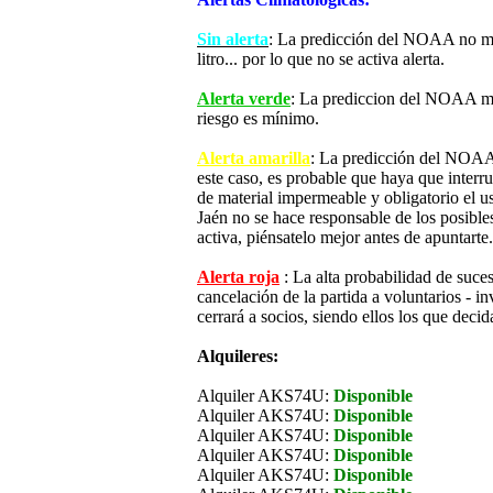
Sin alerta
: La predicción del NOAA no mue
litro... por lo que no se activa alerta.
Alerta verde
: La prediccion del NOAA mue
riesgo es mínimo.
Alerta amarilla
: La predicción del NOAA 
este caso, es probable que haya que interr
de material impermeable y obligatorio el u
Jaén no se hace responsable de los posibles 
activa, piénsatelo mejor antes de apuntarte.
Alerta roja
: La alta probabilidad de suce
cancelación de la partida a voluntarios - in
cerrará a socios, siendo ellos los que decid
Alquileres:
Alquiler AKS74U:
Disponible
Alquiler AKS74U:
Disponible
Alquiler AKS74U:
Disponible
Alquiler AKS74U:
Disponible
Alquiler AKS74U:
Disponible