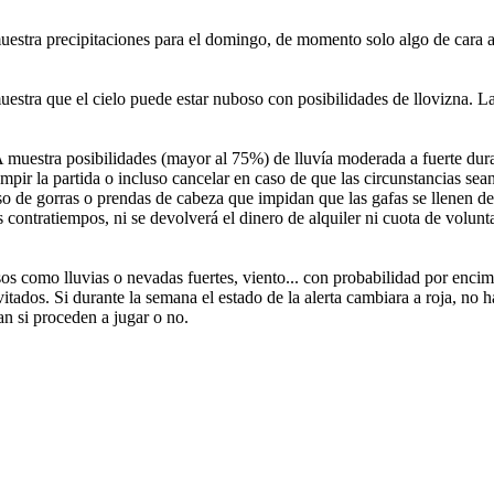
stra precipitaciones para el domingo, de momento solo algo de cara a
stra que el cielo puede estar nuboso con posibilidades de llovizna. La 
muestra posibilidades (mayor al 75%) de lluvía moderada a fuerte duran
umpir la partida o incluso cancelar en caso de que las circunstancias se
so de gorras o prendas de cabeza que impidan que las gafas se llenen de 
contratiempos, ni se devolverá el dinero de alquiler ni cuota de voluntari
sos como lluvias o nevadas fuertes, viento... con probabilidad por encim
vitados. Si durante la semana el estado de la alerta cambiara a roja, no h
an si proceden a jugar o no.