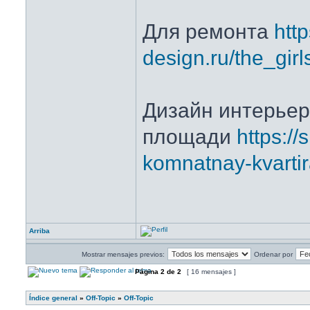
Для ремонта
http
design.ru/the_gi
Дизайн интерьер
площади
https://
komnatnay-kvarti
Arriba
Mostrar mensajes previos:
Ordenar por
Página
2
de
2
[ 16 mensajes ]
Índice general
»
Off-Topic
»
Off-Topic