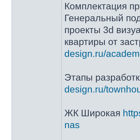
Комплектация пр
Генеральный по
проекты 3d визу
квартиры от зас
design.ru/academ
Этапы разработ
design.ru/townho
ЖК Широкая
http
nas