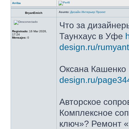
Arriba
Asunto:
Дизайн Интерьер Проект
BryanEmich
Что за дизайнер
Registrado:
16 Mar 2026,
Таунхаус в Уфе
h
17:24
Mensajes:
0
design.ru/rumyan
Оксана Кашенко
design.ru/page34
Авторское сопро
Комплексное со
ключ»? Ремонт «