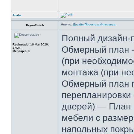
Arriba
Asunto:
Дизайн Проектом Интерьера
BryanEmich
Полный дизайн-п
Registrado:
16 Mar 2026,
Обмерный план 
17:24
Mensajes:
0
(при необходимо
монтажа (при не
Обмерный план 
перепланировки 
дверей) — План 
мебели с разме
напольных покр