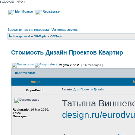
{ COOKIE_INFO }
Identificarse
Registrarse
Buscar temas sin respuesta
|
Ver temas activos
Índice general
»
Off-Topic
»
Off-Topic
Стоимость Дизайн Проектов Квартир
Página
2
de
2
[ 16 mensajes ]
Imprimir vista
Autor
M
Asunto:
Дом Проекты Дизайн
BryanEmich
Татьяна Вишнев
Registrado:
16 Mar 2026,
design.ru/eurodv
17:24
Mensajes:
0