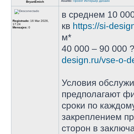
Asunto:
Проект Интерьер Дизайн
BryanEmich
в среднем 10 000
Registrado:
16 Mar 2026,
кв
https://si-desi
17:24
Mensajes:
0
м*
40 000 – 90 000 
design.ru/vse-o-d
Условия обслуж
предполагают ф
сроки по каждому
закреплением пр
сторон в заключ