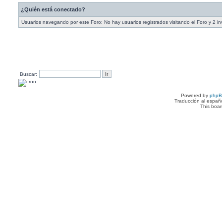
¿Quién está conectado?
Usuarios navegando por este Foro: No hay usuarios registrados visitando el Foro y 2 in
Buscar:
Powered by
php
Traducción al españ
This boa