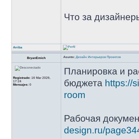
Что за дизайнер
Arriba
Asunto:
Дизайн Интерьеров Проектов
BryanEmich
Планировка и р
Registrado:
16 Mar 2026,
бюджета
https://s
17:24
Mensajes:
0
room
Рабочая докуме
design.ru/page34