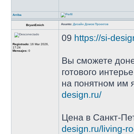
Arriba
Asunto:
Дизайн Домов Проектов
BryanEmich
09
https://si-desi
Registrado:
16 Mar 2026,
17:24
Mensajes:
0
Вы сможете доне
готового интерь
на понятном им 
design.ru/
Цена в Санкт-Пе
design.ru/living-r