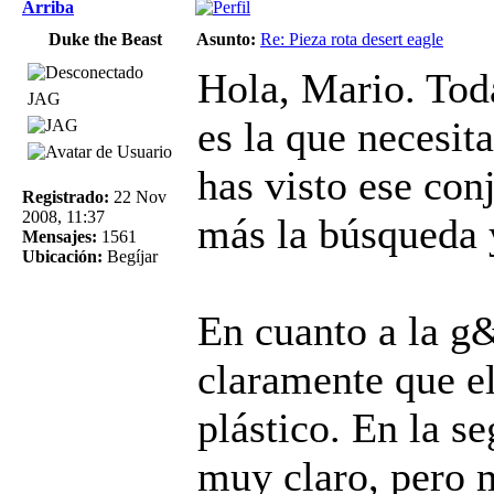
Arriba
Duke the Beast
Asunto:
Re: Pieza rota desert eagle
Hola, Mario. Tod
JAG
es la que necesit
has visto ese con
Registrado:
22 Nov
2008, 11:37
más la búsqueda y
Mensajes:
1561
Ubicación:
Begíjar
En cuanto a la g
claramente que el
plástico. En la s
muy claro, pero 