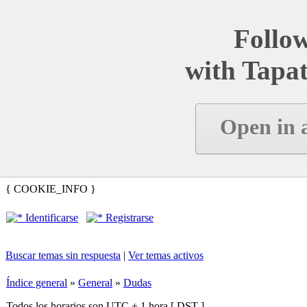
Follow
with Tapat
Open in 
{ COOKIE_INFO }
Identificarse
Registrarse
Buscar temas sin respuesta
|
Ver temas activos
Índice general
»
General
»
Dudas
Todos los horarios son UTC + 1 hora [
DST
]