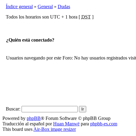
Índice general
»
General
»
Dudas
Todos los horarios son UTC + 1 hora [
DST
]
¿Quién está conectado?
Usuarios navegando por este Foro: No hay usuarios registrados visi
Buscar:
Powered by
phpBB
® Forum Software © phpBB Group
Traducción al español por
Huan Manwë
para
phpbb-es.com
This board uses
Air-Box image resizer