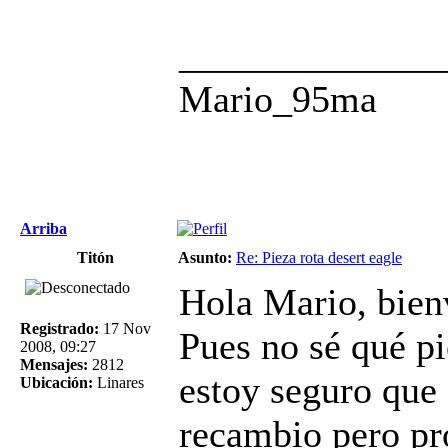
______________
Mario_95ma
Arriba
Titón
Asunto:
Re: Pieza rota desert eagle
Hola Mario, bienv
Registrado:
17 Nov
Pues no sé qué pi
2008, 09:27
Mensajes:
2812
estoy seguro que 
Ubicación:
Linares
recambio pero pr