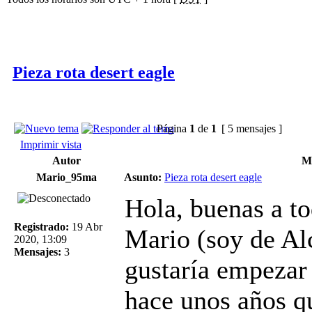
Pieza rota desert eagle
Página
1
de
1
[ 5 mensajes ]
Imprimir vista
Autor
M
Mario_95ma
Asunto:
Pieza rota desert eagle
Hola, buenas a t
Registrado:
19 Abr
Mario (soy de Al
2020, 13:09
Mensajes:
3
gustaría empezar 
hace unos años q