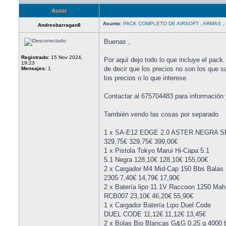
Autor
Asunto:
PACK COMPLETO DE AIRSOFT , ARMAS , E
Andresbarragan8
Buenas ,
Registrado:
15 Nov 2024,
Por aquí dejo todo lo que incluye el pack
19:23
de decir que los precios no son los que 
Mensajes:
1
los precios o lo que interese
Contactar al 675704483 para información 
También vendo las cosas por separado
1 x SA-E12 EDGE 2.0 ASTER NEGRA
329,75€ 329,75€ 399,00€
1 x Pistola Tokyo Marui Hi-Capa 5.1
5.1 Negra 128,10€ 128,10€ 155,00€
2 x Cargador M4 Mid-Cap 150 Bbs Balas
2305 7,40€ 14,79€ 17,90€
2 x Batería lipo 11.1V Raccoon 1250 Ma
RCB007 23,10€ 46,20€ 55,90€
1 x Cargador Batería Lipo Duel Code
DUEL CODE 11,12€ 11,12€ 13,45€
2 x Bolas Bio Blancas G&G 0,25 g 4000 