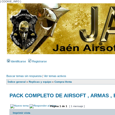
{ COOKIE_INFO }
Identificarse
Registrarse
Buscar temas sin respuesta
|
Ver temas activos
Índice general
»
Replicas y equipo
»
Compra-Venta
PACK COMPLETO DE AIRSOFT , ARMAS , E
Página
1
de
1
[ 1 mensaje ]
Imprimir vista