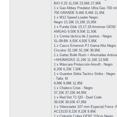
BIO 0.25 11,53€ 23,06€ 27,90€
1 x Gas Abbey Predator Ultra Gas 700 ml
700 GRANDE 9,46€ 9,46€ 11,45€
1 x M12 Speed Loader Negro
Negro 13,18€ 13,18€ 15,95€
1 x Funda Glok 13,17,18 Amomax GEN2 
AMGAG 9,50€ 9,50€ 11,50€
1 x Correa táctica de 2 puntos - Negra
SL-08-BK 4,92€ 4,92€ 5,95€
1 x Casco Emerson PJ Gama Alta Negro
Círculos 32,19€ 32,19€ 38,95€
1 x Gafas Bollé Rush + Ahumadas Antiv
+AHUMADAS 11,16€ 11,16€ 13,50€
1 x Máscara Protección Airsoft - Negro
6,20€ 6,20€ 7,50€
1 x Guantes Delta Tactics Strike - Negro
- Talla: M
9,88€ 9,88€ 11,95€
1 x Chaleco Ciras - Negro
37,15€ 37,15€ 44,95€
1 x Red Dot T1 QD - Duel Code
39,63€ 39,63€ 47,95€
1 x Silenciador 107 mm Especial Force 
AC13133 8,22€ 8,22€ 9,95€
1 x Cinturón Cobra GEN2 115cm Negro