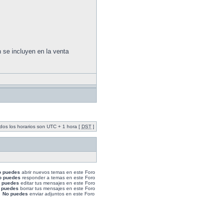
se incluyen en la venta
dos los horarios son UTC + 1 hora [
DST
]
o puedes
abrir nuevos temas en este Foro
o puedes
responder a temas en este Foro
 puedes
editar tus mensajes en este Foro
 puedes
borrar tus mensajes en este Foro
No puedes
enviar adjuntos en este Foro