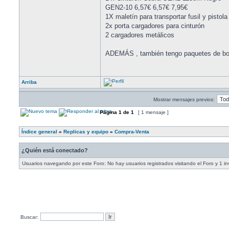
GEN2-10 6,57€ 6,57€ 7,95€
1X maletín para transportar fusil y pistola
2x porta cargadores para cinturón
2 cargadores metálicos
ADEMÁS , también tengo paquetes de bola
Arriba
Mostrar mensajes previos:
Página
1
de
1
[ 1 mensaje ]
Índice general
»
Replicas y equipo
»
Compra-Venta
¿Quién está conectado?
Usuarios navegando por este Foro: No hay usuarios registrados visitando el Foro y 1 in
Buscar: