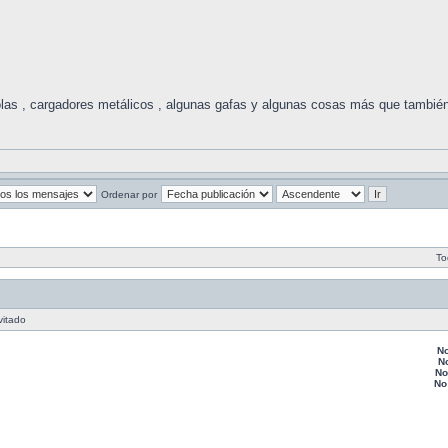
s , cargadores metálicos , algunas gafas y algunas cosas más que también 
Ordenar por
To
vitado
N
N
No
No