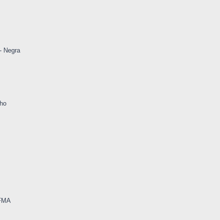
- Negra
aho
-FMA