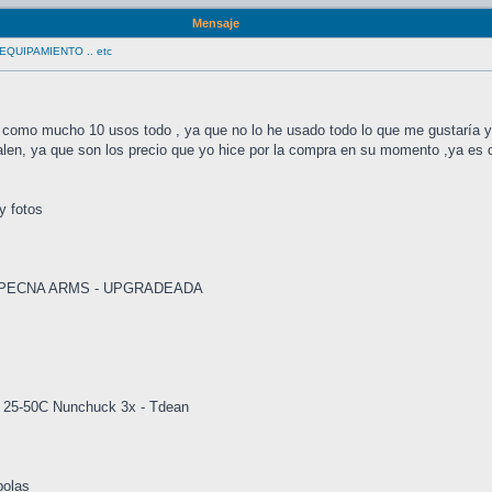
Mensaje
QUIPAMIENTO .. etc
. como mucho 10 usos todo , ya que no lo he usado todo lo que me gustaría y 
salen, ya que son los precio que yo hice por la compra en su momento ,ya es 
y fotos
 SPECNA ARMS - UPGRADEADA
h 25-50C Nunchuck 3x - Tdean
bolas