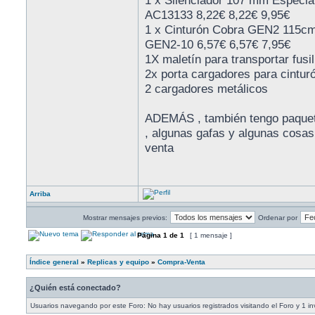
1 x Silenciador 107 mm Especi
AC13133 8,22€ 8,22€ 9,95€
1 x Cinturón Cobra GEN2 115c
GEN2-10 6,57€ 6,57€ 7,95€
1X maletín para transportar fusil
2x porta cargadores para cintur
2 cargadores metálicos
ADEMÁS , también tengo paquete
, algunas gafas y algunas cosas
venta
Arriba
Mostrar mensajes previos:
Ordenar por
Página
1
de
1
[ 1 mensaje ]
Índice general
»
Replicas y equipo
»
Compra-Venta
¿Quién está conectado?
Usuarios navegando por este Foro: No hay usuarios registrados visitando el Foro y 1 in