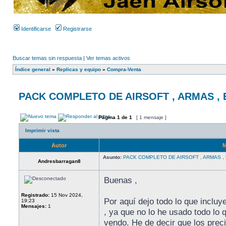
Identificarse
Registrarse
Buscar temas sin respuesta
|
Ver temas activos
Índice general
»
Replicas y equipo
»
Compra-Venta
PACK COMPLETO DE AIRSOFT , ARMAS , E
Página
1
de
1
[ 1 mensaje ]
Imprimir vista
Autor
M
Asunto:
PACK COMPLETO DE AIRSOFT , ARMAS , E
Andresbarragan8
Buenas ,
Registrado:
15 Nov 2024,
Por aquí dejo todo lo que inclu
19:23
Mensajes:
1
, ya que no lo he usado todo lo 
vendo. He de decir que los prec