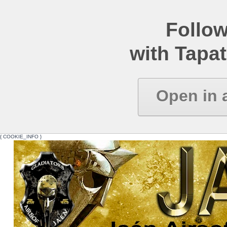
Follow
with Tapat
Open in 
{ COOKIE_INFO }