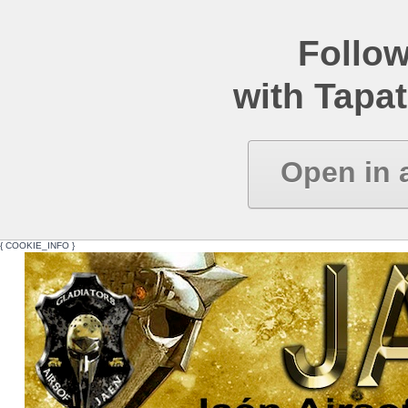
Follow
with Tapat
Open in 
{ COOKIE_INFO }