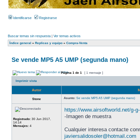
Identificarse
Registrarse
Buscar temas sin respuesta
|
Ver temas activos
Índice general
»
Replicas y equipo
»
Compra-Venta
Se vende MP5 A5 UMP (segunda mano)
Página
1
de
1
[ 1 mensaje ]
Imprimir vista
Autor
M
Asunto:
Se vende MP5 A5 UMP (segunda mano)
Stone
https://www.airsoftworld.net/g-g
-Imagen de muestra
Registrado:
30 Jun 2017,
14:14
Mensajes:
4
Cualquier interesa contacte co
javiersalidosoler@hotmail.com