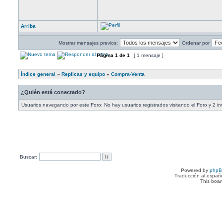
Arriba
Mostrar mensajes previos:
Ordenar por
Página
1
de
1
[ 1 mensaje ]
Índice general
»
Replicas y equipo
»
Compra-Venta
¿Quién está conectado?
Usuarios navegando por este Foro: No hay usuarios registrados visitando el Foro y 2 in
Buscar:
Powered by
php
Traducción al españ
This boa