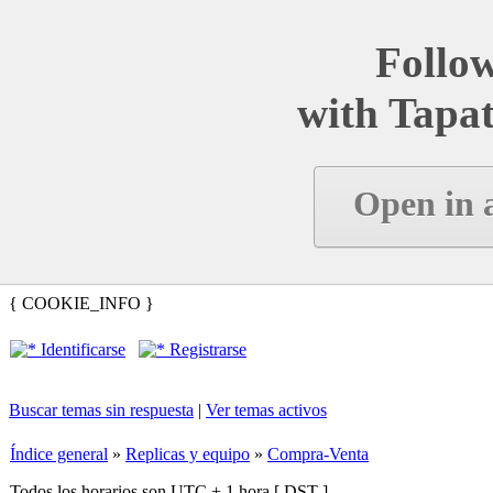
Follow
with Tapat
Open in 
{ COOKIE_INFO }
Identificarse
Registrarse
Buscar temas sin respuesta
|
Ver temas activos
Índice general
»
Replicas y equipo
»
Compra-Venta
Todos los horarios son UTC + 1 hora [
DST
]