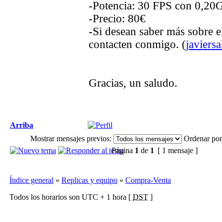
-Potencia: 30 FPS con 0,20
-Precio: 80€
-Si desean saber más sobre e
contacten conmigo. (
javiers
Gracias, un saludo.
Arriba
Mostrar mensajes previos:
Ordenar por
Página
1
de
1
[ 1 mensaje ]
Índice general
»
Replicas y equipo
»
Compra-Venta
Todos los horarios son UTC + 1 hora [
DST
]