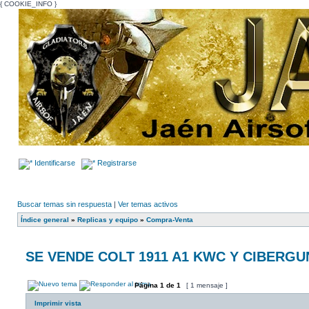
{ COOKIE_INFO }
Identificarse
Registrarse
Buscar temas sin respuesta
|
Ver temas activos
Índice general
»
Replicas y equipo
»
Compra-Venta
SE VENDE COLT 1911 A1 KWC Y CIBERG
Página
1
de
1
[ 1 mensaje ]
Imprimir vista