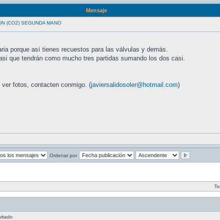
Mensaje
UN (CO2) SEGUNDA MANO
daria porque así tienes recuestos para las válvulas y demás.
asi que tendrán como mucho tres partidas sumando los dos casi.
 ver fotos, contacten conmigo. (
javiersalidosoler@hotmail.com
)
Ordenar por
To
vitado