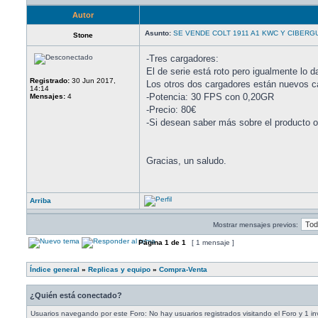
Autor
Asunto:
SE VENDE COLT 1911 A1 KWC Y CIBERG
Stone
-Tres cargadores:
El de serie está roto pero igualmente lo 
Registrado:
30 Jun 2017,
Los otros dos cargadores están nuevos c
14:14
-Potencia: 30 FPS con 0,20GR
Mensajes:
4
-Precio: 80€
-Si desean saber más sobre el producto o
Gracias, un saludo.
Arriba
Mostrar mensajes previos:
Página
1
de
1
[ 1 mensaje ]
Índice general
»
Replicas y equipo
»
Compra-Venta
¿Quién está conectado?
Usuarios navegando por este Foro: No hay usuarios registrados visitando el Foro y 1 in