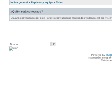
Índice general
»
Replicas y equipo
»
Taller
¿Quién está conectado?
Usuarios navegando por este Foro: No hay usuarios registrados visitando el Foro y 1 in
Buscar:
Powered by
php
Traducción al españ
This boa