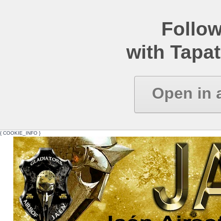
Follow
with Tapat
Open in 
{ COOKIE_INFO }