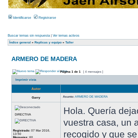
Identificarse
Registrarse
Buscar temas sin respuesta
|
Ver temas activos
Índice general
»
Replicas y equipo
»
Taller
ARMERO DE MADERA
Página
1
de
1
[ 4 mensajes ]
Imprimir vista
Autor
Asunto:
ARMERO DE MADERA
Garry
Hola. Quería deja
DIRECTIVA
vuestra casa, un
Registrado:
07 Mar 2016,
recogido y que se
13:50
Mensajes:
60