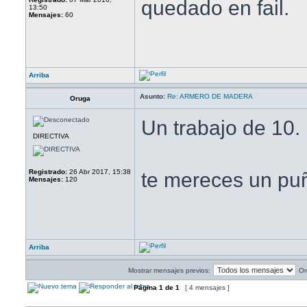
quedado en fail.
13:50
Mensajes:
60
Arriba
Asunto:
Re: ARMERO DE MADERA
Oruga
Un trabajo de 10.
DIRECTIVA
Registrado:
26 Abr 2017, 15:38
te mereces un p
Mensajes:
120
Arriba
Mostrar mensajes previos:
Or
Página
1
de
1
[ 4 mensajes ]