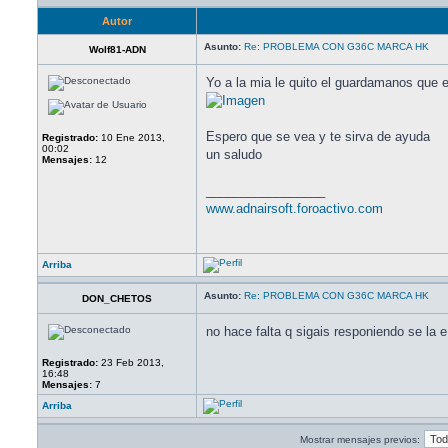
Autor
Asunto:
Re: PROBLEMA CON G36C MARCA HK
Wolf81-ADN
Yo a la mia le quito el guardamanos que es
Espero que se vea y te sirva de ayuda
Registrado:
10 Ene 2013,
00:02
un saludo
Mensajes:
12
_________________
www.adnairsoft.foroactivo.com
Arriba
Asunto:
Re: PROBLEMA CON G36C MARCA HK
DON_CHETOS
no hace falta q sigais responiendo se la 
Registrado:
23 Feb 2013,
16:48
Mensajes:
7
Arriba
Mostrar mensajes previos: