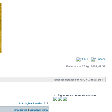
FAQ
Buscar
Fecha actual 07 Ago 2026, 09:51
Todos los horarios son UTC + 1 hora [
DST
]
Síguenos en las redes sociales
Ir a página
Anterior
1
,
2
Tema previo
|
Siguiente tema