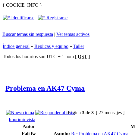
{ COOKIE_INFO }
Identificarse
Registrarse
Buscar temas sin respuesta
|
Ver temas activos
Índice general
»
Replicas y equipo
»
Taller
Todos los horarios son UTC + 1 hora [
DST
]
Problema en AK47 Cyma
Página
3
de
3
[ 27 mensajes ]
Imprimir vista
Autor
M
Fali fw
Asunto:
Re: Problema en AK47 Cyma