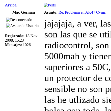
Arriba
Mac-German
Asunto:
Re: Problema en AK47 Cyma
jajajaja, a ver, la
son las que se uti
Registrado:
18 Nov
2008, 15:23
radiocontrol, son
Mensajes:
1026
5000mah y tienen
superiores a 50C,
un protector de c
sensible no son p
las he utlizado s
bolsa con todo, l