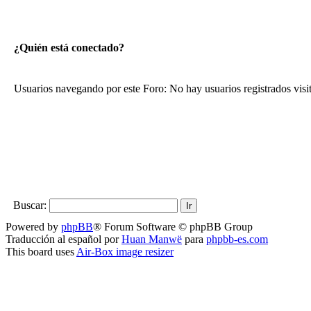
¿Quién está conectado?
Usuarios navegando por este Foro: No hay usuarios registrados visi
Buscar:
Powered by
phpBB
® Forum Software © phpBB Group
Traducción al español por
Huan Manwë
para
phpbb-es.com
This board uses
Air-Box image resizer