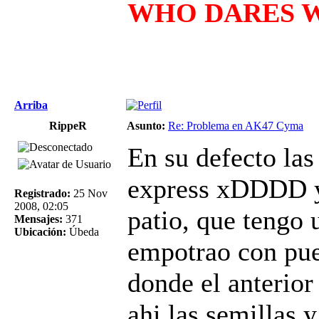
WHO DARES WI
Arriba
RippeR
Asunto:
Re: Problema en AK47 Cyma
En su defecto las
express xDDDD y 
Registrado:
25 Nov
2008, 02:05
patio, que tengo 
Mensajes:
371
Ubicación:
Úbeda
empotrao con puer
donde el anterio
ahi las semillas 