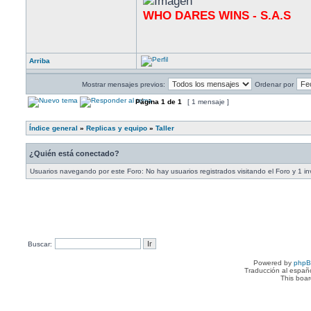
WHO DARES WINS - S.A.S
Arriba
Mostrar mensajes previos:
Ordenar por
Página
1
de
1
[ 1 mensaje ]
Índice general
»
Replicas y equipo
»
Taller
¿Quién está conectado?
Usuarios navegando por este Foro: No hay usuarios registrados visitando el Foro y 1 in
Buscar:
Powered by
php
Traducción al españ
This boa