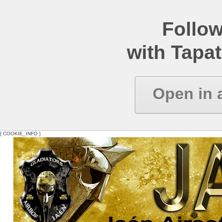
Follow
with Tapat
Open in 
{ COOKIE_INFO }