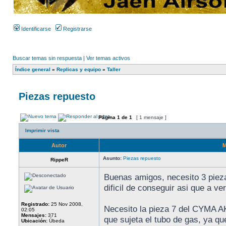
Identificarse
Registrarse
Buscar temas sin respuesta
|
Ver temas activos
Índice general
»
Replicas y equipo
»
Taller
Piezas repuesto
Página
1
de
1
[ 1 mensaje ]
Imprimir vista
Autor
M
Asunto:
Piezas repuesto
RippeR
Buenas amigos, necesito 3 piez
dificil de conseguir asi que a ve
Registrado:
25 Nov 2008,
Necesito la pieza 7 del CYMA A
02:05
Mensajes:
371
que sujeta el tubo de gas, ya qu
Ubicación:
Úbeda