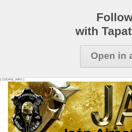
Follow
with Tapat
Open in 
{ COOKIE_INFO }