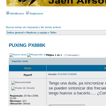
Identificarse
Registrarse
Buscar temas sin respuesta
|
Ver temas activos
Índice general
»
Replicas y equipo
»
Taller
PUXING PX888K
Página
1
de
1
[ 3 mensajes ]
Imprimir vista
Autor
M
Asunto:
PUXING PX888K
RippeR
Tengo una duda, pa sincronizar 
se pueden sintonizar dos frecue
tengo huevos a hacerlo..... ¿C
Registrado:
25 Nov 2008,
02:05
Mensajes:
371
_________________
Ubicación:
Úbeda