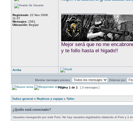
_________________
Registrado:
22 Nov 2008,
11:37
Mensajes:
1561
Ubicación:
Begíjar
Mejor será que no me encabrones
y te follo hasta el higado!!
Arriba
Mostrar mensajes previos:
Ordenar por
Página
1
de
1
[ 3 mensajes ]
Índice general
»
Replicas y equipo
»
Taller
¿Quién está conectado?
Usuarios navegando por este Foro: No hay usuarios registrados visitando el Foro y 1 in