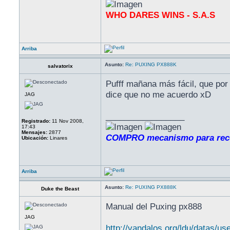
WHO DARES WINS - S.A.S
Arriba
Asunto:
Re: PUXING PX888K
salvatorix
Pufff mañana más fácil, que por a
dice que no me acuerdo xD
JAG
_________________
Registrado:
11 Nov 2008,
17:43
Mensajes:
2877
COMPRO mecanismo para reco
Ubicación:
Linares
Arriba
Asunto:
Re: PUXING PX888K
Duke the Beast
Manual del Puxing px888
JAG
http://vandalos.org/ldu/datas/u