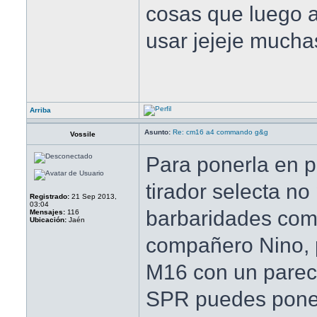
cosas que luego 
usar jejeje mucha
Arriba
Asunto:
Re: cm16 a4 commando g&g
Vossile
Para ponerla en p
tirador selecta n
Registrado:
21 Sep 2013,
03:04
barbaridades com
Mensajes:
116
Ubicación:
Jaén
compañero Nino, p
M16 con un parec
SPR puedes poner