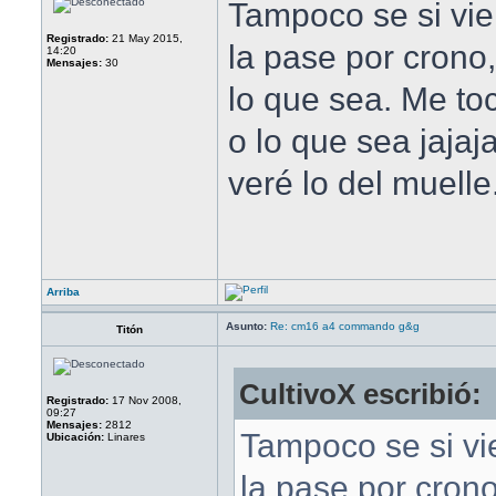
Tampoco se si vi
Registrado:
21 May 2015,
la pase por crono,
14:20
Mensajes:
30
lo que sea. Me t
o lo que sea jaja
veré lo del muelle
Arriba
Asunto:
Re: cm16 a4 commando g&g
Titón
CultivoX escribió:
Registrado:
17 Nov 2008,
09:27
Mensajes:
2812
Tampoco se si v
Ubicación:
Linares
la pase por crono