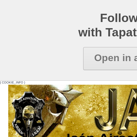
Follow
with Tapat
Open in 
{ COOKIE_INFO }