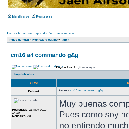
Identificarse
Registrarse
Buscar temas sin respuesta
|
Ver temas activos
Índice general
»
Replicas y equipo
»
Taller
cm16 a4 commando g&g
Página
1
de
1
[ 6 mensajes ]
Imprimir vista
Autor
M
Asunto:
cm16 a4 commando g&g
CultivoX
Muy buenas comp
Registrado:
21 May 2015,
Pues como soy no
14:20
Mensajes:
30
no entiendo much