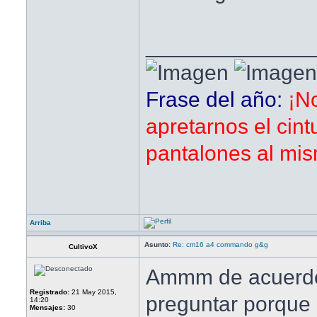
______________
Frase del año:
¡N
apretarnos el cint
pantalones al mis
Arriba
Asunto:
Re: cm16 a4 commando g&g
CultivoX
Ammm de acuerdo
Registrado:
21 May 2015,
preguntar porque 
14:20
Mensajes:
30