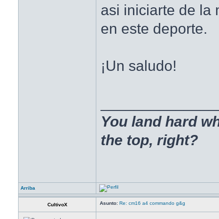
asi iniciarte de l
en este deporte.
¡Un saludo!
______________
You land hard wh
the top, right?
Arriba
Asunto:
Re: cm16 a4 commando g&g
CultivoX