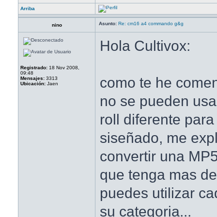
Arriba
Asunto:
Re: cm16 a4 commando g&g
nino
Hola Cultivox:
Registrado:
18 Nov 2008,
09:48
como te he comen
Mensajes:
3313
Ubicación:
Jaen
no se pueden usar
roll diferente par
siseñado, me expl
convertir una MP5
que tenga mas de
puedes utilizar ca
su categoria...