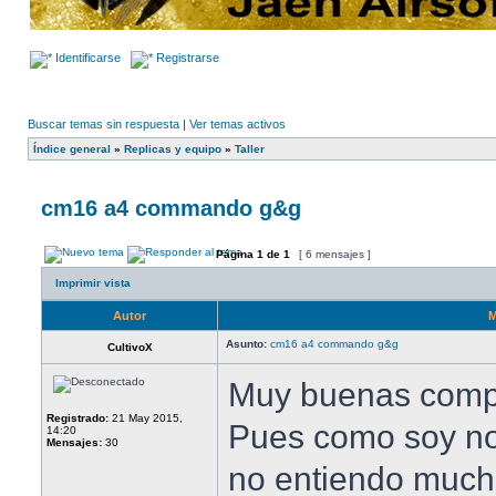
Identificarse
Registrarse
Buscar temas sin respuesta
|
Ver temas activos
Índice general
»
Replicas y equipo
»
Taller
cm16 a4 commando g&g
Página
1
de
1
[ 6 mensajes ]
Imprimir vista
Autor
M
Asunto:
cm16 a4 commando g&g
CultivoX
Muy buenas comp
Registrado:
21 May 2015,
Pues como soy no
14:20
Mensajes:
30
no entiendo much