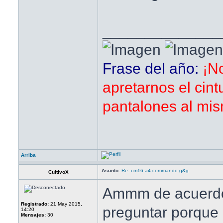
______________
Frase del año:
¡N
apretarnos el cint
pantalones al mis
Arriba
Asunto:
Re: cm16 a4 commando g&g
CultivoX
Ammm de acuerdo
Registrado:
21 May 2015,
preguntar porque 
14:20
Mensajes:
30