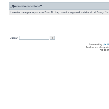
¿Quién está conectado?
Usuarios navegando por este Foro: No hay usuarios registrados visitando el Foro y 2 in
Buscar:
Powered by
php
Traducción al españ
This boa