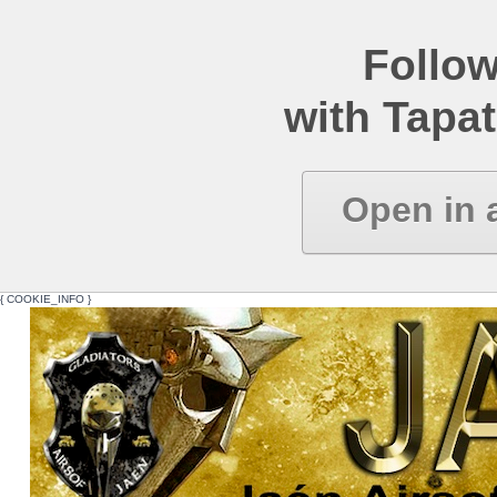
Follow
with Tapat
Open in 
{ COOKIE_INFO }