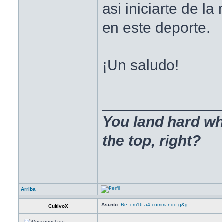
asi iniciarte de l
en este deporte.
¡Un saludo!
______________
You land hard wh
the top, right?
Arriba
Asunto:
Re: cm16 a4 commando g&g
CultivoX