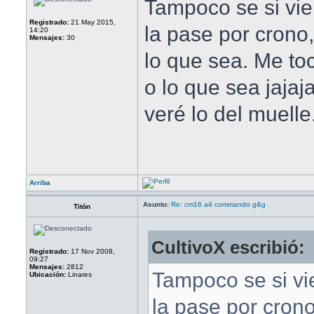
Tampoco se si vi
Registrado:
21 May 2015,
la pase por crono,
14:20
Mensajes:
30
lo que sea. Me t
o lo que sea jaja
veré lo del muelle
Arriba
Asunto:
Re: cm16 a4 commando g&g
Titón
CultivoX escribió:
Registrado:
17 Nov 2008,
09:27
Mensajes:
2812
Tampoco se si v
Ubicación:
Linares
la pase por crono