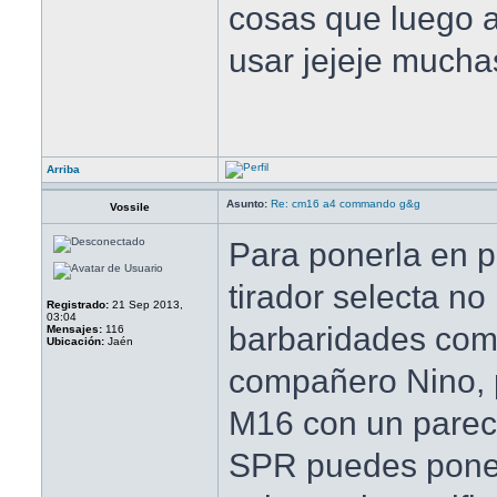
cosas que luego 
usar jejeje mucha
Arriba
Asunto:
Re: cm16 a4 commando g&g
Vossile
Para ponerla en p
tirador selecta n
Registrado:
21 Sep 2013,
03:04
barbaridades com
Mensajes:
116
Ubicación:
Jaén
compañero Nino, p
M16 con un parec
SPR puedes poner