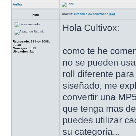
Arriba
Asunto:
Re: cm16 a4 commando g&g
nino
Hola Cultivox:
Registrado:
18 Nov 2008,
09:48
como te he comen
Mensajes:
3313
Ubicación:
Jaen
no se pueden usar
roll diferente par
siseñado, me expl
convertir una MP5
que tenga mas de
puedes utilizar ca
su categoria...