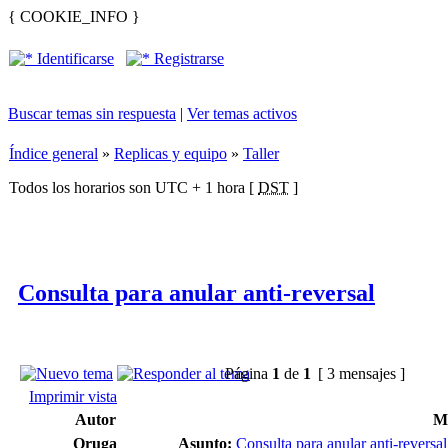
{ COOKIE_INFO }
Identificarse
Registrarse
Buscar temas sin respuesta
|
Ver temas activos
Índice general
»
Replicas y equipo
»
Taller
Todos los horarios son UTC + 1 hora [
DST
]
Consulta para anular anti-reversal
Página
1
de
1
[ 3 mensajes ]
Imprimir vista
Autor
M
Oruga
Asunto:
Consulta para anular anti-reversal