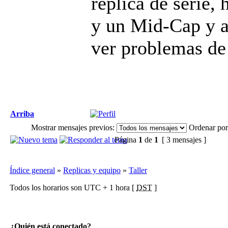
replica de serie,
y un Mid-Cap y au
ver problemas de
Arriba
Mostrar mensajes previos:
Ordenar por
Página
1
de
1
[ 3 mensajes ]
Índice general
»
Replicas y equipo
»
Taller
Todos los horarios son UTC + 1 hora [
DST
]
¿Quién está conectado?