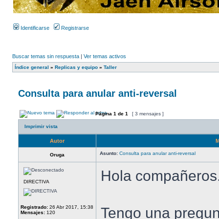
Identificarse
Registrarse
Buscar temas sin respuesta
|
Ver temas activos
Índice general
»
Replicas y equipo
»
Taller
Consulta para anular anti-reversal
Página
1
de
1
[ 3 mensajes ]
Imprimir vista
Autor
M
Asunto:
Consulta para anular anti-reversal
Oruga
Hola compañeros
DIRECTIVA
Registrado:
26 Abr 2017, 15:38
Tengo una pregun
Mensajes:
120