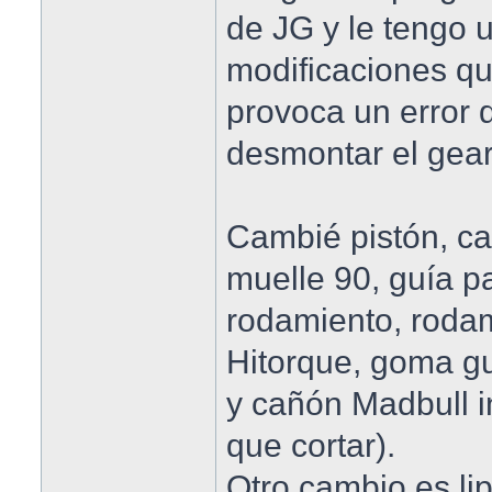
de JG y le tengo 
modificaciones q
provoca un error
desmontar el gear
Cambié pistón, ca
muelle 90, guía p
rodamiento, rodam
Hitorque, goma gu
y cañón Madbull i
que cortar).
Otro cambio es li