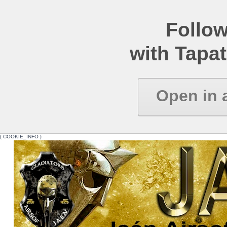
Follow
with Tapat
Open in 
{ COOKIE_INFO }