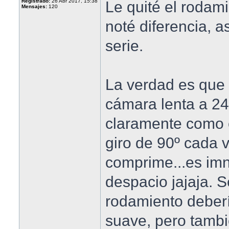
Registrado:
26 Abr 2017, 15:38
Le quité el rodam
Mensajes:
120
noté diferencia, a
serie.
La verdad es que 
cámara lenta a 24
claramente como 
giro de 90º cada 
comprime...es imn
despacio jajaja. 
rodamiento deberí
suave, pero tamb