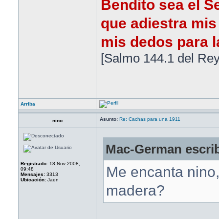
Bendito sea el S
que adiestra mis
mis dedos para la
[Salmo 144.1 del Rey
Arriba
Asunto:
Re: Cachas para una 1911
nino
Mac-German escrib
Registrado:
18 Nov 2008,
Me encanta nino,
09:48
Mensajes:
3313
Ubicación:
Jaen
madera?