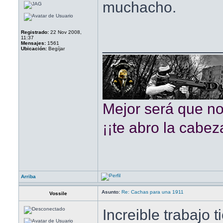
muchacho.
Registrado:
22 Nov 2008,
11:37
______________
Mensajes:
1561
Ubicación:
Begíjar
Mejor será que n
¡¡te abro la cabeza
Arriba
Asunto:
Re: Cachas para una 1911
Vossile
Increible trabajo 