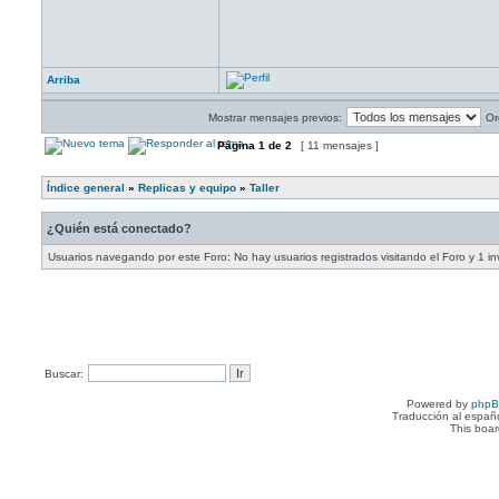
Arriba
Mostrar mensajes previos:
Or
Página
1
de
2
[ 11 mensajes ]
Índice general
»
Replicas y equipo
»
Taller
¿Quién está conectado?
Usuarios navegando por este Foro: No hay usuarios registrados visitando el Foro y 1 in
Buscar:
Powered by
php
Traducción al españ
This boa