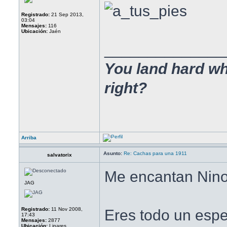
Registrado:
21 Sep 2013,
03:04
Mensajes:
116
Ubicación:
Jaén
______________
You land hard whe
right?
Arriba
Asunto:
Re: Cachas para una 1911
salvatorix
Me encantan Nino!
JAG
Registrado:
11 Nov 2008,
Eres todo un espe
17:43
Mensajes:
2877
Ubicación:
Linares