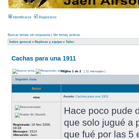
Identificarse
Registrarse
Buscar temas sin respuesta
|
Ver temas activos
Índice general
»
Replicas y equipo
»
Taller
Cachas para una 1911
Página
1
de
2
[ 11 mensajes ]
Imprimir vista
Autor
Asunto:
Cachas para una 1911
nino
Hace poco pude di
que solo jugué a p
Registrado:
18 Nov 2008,
09:48
que fué por las 5
Mensajes:
3313
Ubicación:
Jaen