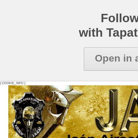
Follow
with Tapat
Open in 
{ COOKIE_INFO }