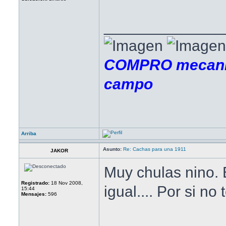
______________
COMPRO mecanis
campo
Arriba
Asunto:
Re: Cachas para una 1911
JAKOR
Muy chulas nino. 
Registrado:
18 Nov 2008,
igual.... Por si no
15:44
Mensajes:
596