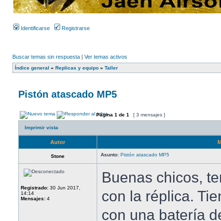
Identificarse
Registrarse
Buscar temas sin respuesta
|
Ver temas activos
Índice general
»
Replicas y equipo
»
Taller
Pistón atascado MP5
Página
1
de
1
[ 3 mensajes ]
Imprimir vista
Autor
M
Asunto:
Pistón atascado MP5
Stone
Buenas chicos, t
Registrado:
30 Jun 2017,
con la réplica. Ti
14:14
Mensajes:
4
con una batería d