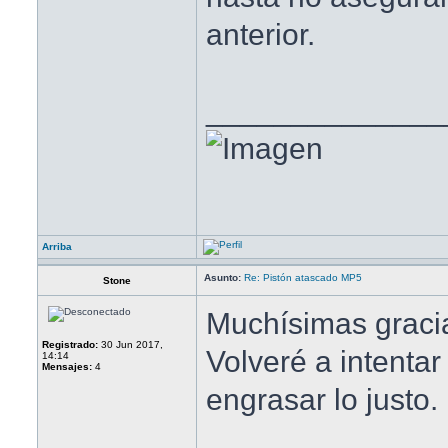
anterior.
______________
Arriba
Asunto:
Re: Pistón atascado MP5
Stone
Muchísimas gracia
Registrado:
30 Jun 2017,
Volveré a intentar 
14:14
Mensajes:
4
engrasar lo justo.