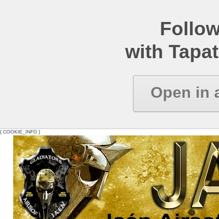
Follow
with Tapat
Open in 
{ COOKIE_INFO }