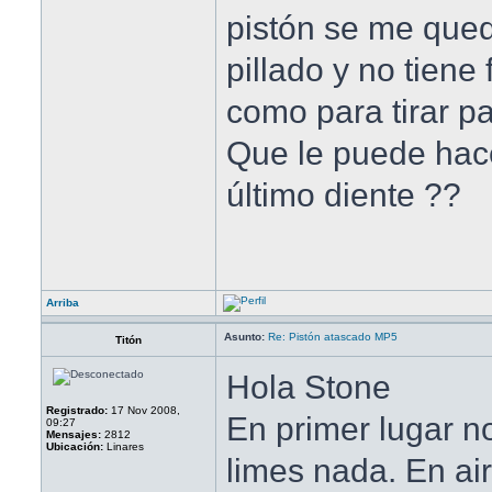
pistón se me qued
pillado y no tiene 
como para tirar pa
Que le puede hace
último diente ??
Arriba
Asunto:
Re: Pistón atascado MP5
Titón
Hola Stone
Registrado:
17 Nov 2008,
En primer lugar n
09:27
Mensajes:
2812
Ubicación:
Linares
limes nada. En air