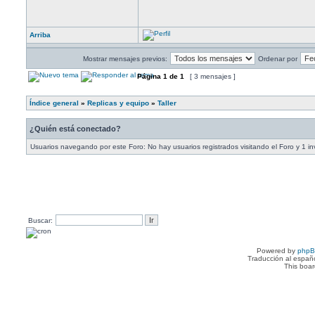
Arriba
Mostrar mensajes previos:
Ordenar por
Página
1
de
1
[ 3 mensajes ]
Índice general
»
Replicas y equipo
»
Taller
¿Quién está conectado?
Usuarios navegando por este Foro: No hay usuarios registrados visitando el Foro y 1 in
Buscar:
Powered by
php
Traducción al españ
This boa