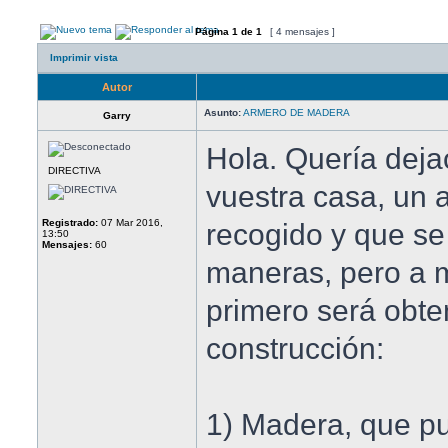
Página
1
de
1
[ 4 mensajes ]
Imprimir vista
Autor
Asunto:
ARMERO DE MADERA
Garry
Hola. Quería deja
DIRECTIVA
vuestra casa, un
Registrado:
07 Mar 2016,
recogido y que se
13:50
Mensajes:
60
maneras, pero a m
primero será obte
construcción:
1) Madera, que p