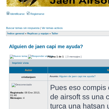
Identificarse
Registrarse
Buscar temas sin respuesta
|
Ver temas activos
Índice general
»
Replicas y equipo
»
Taller
Alguien de jaen capi me ayuda?
Página
1
de
1
[ 3 mensajes ]
Imprimir vista
Autor
M
Asunto:
Alguien de jaen capi me ayuda?
cristianjaen
Pues eso compis 
Registrado:
08 Ene 2013,
de airsoft ss una
01:46
Mensajes:
4
turca una hatsan u