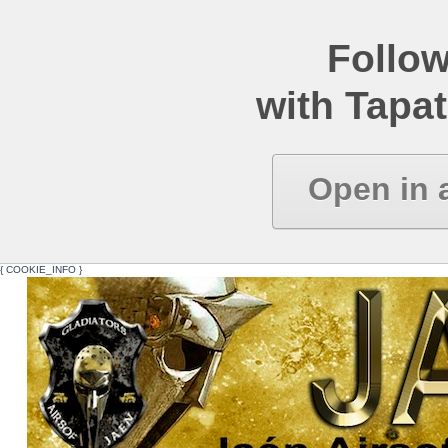
Follow
with Tapat
Open in 
{ COOKIE_INFO }