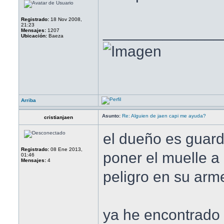
Registrado:
18 Nov 2008,
21:23
______________
Mensajes:
1207
Ubicación:
Baeza
Arriba
Asunto:
Re: Alguien de jaen capi me ayuda?
cristianjaen
el dueño es guardia
Registrado:
08 Ene 2013,
poner el muelle a 
01:46
Mensajes:
4
peligro en su armer
ya he encontrado 