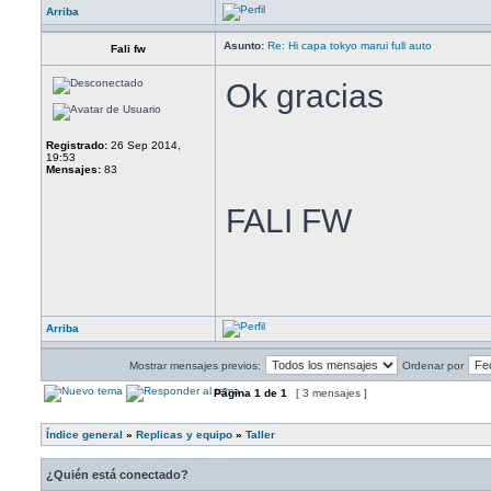
Arriba
Asunto:
Re: Hi capa tokyo marui full auto
Fali fw
Ok gracias
Registrado:
26 Sep 2014,
19:53
Mensajes:
83
FALI FW
Arriba
Mostrar mensajes previos:
Ordenar por
Página
1
de
1
[ 3 mensajes ]
Índice general
»
Replicas y equipo
»
Taller
¿Quién está conectado?