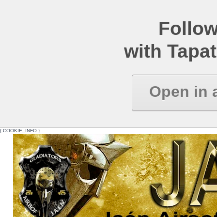
Follow
with Tapat
Open in 
{ COOKIE_INFO }