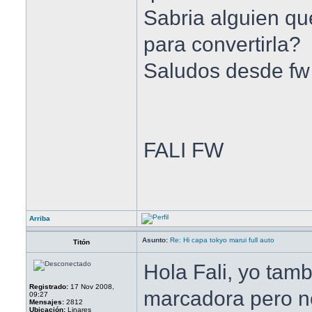
Sabria alguien qu
para convertirla?
Saludos desde fw
FALI FW
Arriba
Asunto:
Re: Hi capa tokyo marui full auto
Titón
Hola Fali, yo tam
Registrado:
17 Nov 2008,
marcadora pero n
09:27
Mensajes:
2812
Ubicación:
Linares