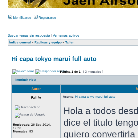
Identificarse
Registrarse
Buscar temas sin respuesta
|
Ver temas activos
Índice general
»
Replicas y equipo
»
Taller
Hi capa tokyo marui full auto
Página
1
de
1
[ 3 mensajes ]
Imprimir vista
Autor
M
Asunto:
Hi capa tokyo marui full auto
Fali fw
Hola a todos des
dice el titulo teng
Registrado:
26 Sep 2014,
19:53
quiero convertirla
Mensajes:
83