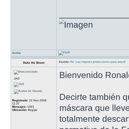
______________
Arriba
Asunto:
Re: Las mejores protecciones para airsoft
Duke the Beast
Bienvenido Ronal
JAG
Decirte también q
Registrado:
22 Nov 2008,
11:37
máscara que lleve 
Mensajes:
1561
Ubicación:
Begíjar
totalmente descart