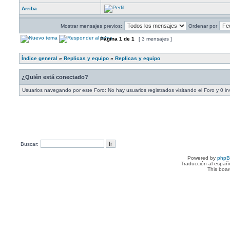
Arriba
Mostrar mensajes previos:
Ordenar por
Página
1
de
1
[ 3 mensajes ]
Índice general
»
Replicas y equipo
»
Replicas y equipo
¿Quién está conectado?
Usuarios navegando por este Foro: No hay usuarios registrados visitando el Foro y 0 in
Buscar:
Powered by
php
Traducción al españ
This boa