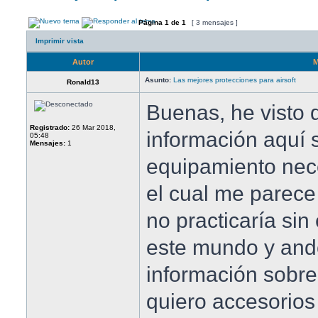
Página
1
de
1
[ 3 mensajes ]
Imprimir vista
Autor
M
Asunto:
Las mejores protecciones para airsoft
Ronald13
Buenas, he visto
Registrado:
26 Mar 2018,
información aquí 
05:48
Mensajes:
1
equipamiento nece
el cual me parece
no practicaría si
este mundo y and
información sobre
quiero accesorios