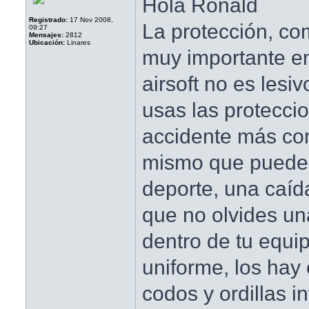
Hola Ronald
Registrado:
17 Nov 2008,
La protección, co
09:27
Mensajes:
2812
Ubicación:
Linares
muy importante en
airsoft no es lesiv
usas las protecci
accidente más com
mismo que puedes
deporte, una caída
que no olvides u
dentro de tu equi
uniforme, los hay
codos y ordillas i